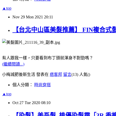
▲top
Nov
29
Mon
2021
20:11
【台北中山區美髮推薦】 FIN複合式髮
有人跟我一樣，只要看到布丁頭就渾身不對勁嗎？
(繼續閱讀...)
小梅減肥後新生活 發表在
痞客邦
留言
(13)
人氣(
)
個人分類：
時尚穿搭
▲top
Oct
27
Tue
2020
08:10
【染髮】美吾髮_植優染髮霜「3R 香檳