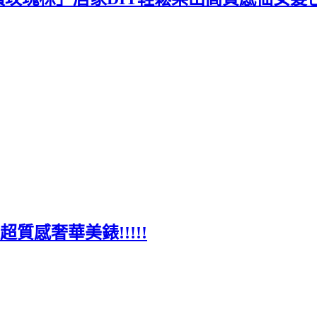
，超質感奢華美錶!!!!!