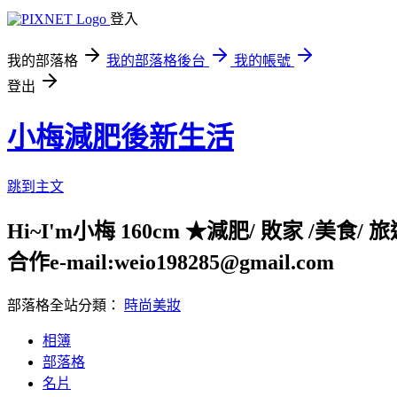
登入
我的部落格
我的部落格後台
我的帳號
登出
小梅減肥後新生活
跳到主文
Hi~I'm小梅 160cm ★減肥/ 敗家 /美食/ 
合作e-mail:weio198285@gmail.com
部落格全站分類：
時尚美妝
相簿
部落格
名片