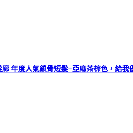
廊 年度人氣鎖骨短髮+亞麻茶棕色，給我優雅