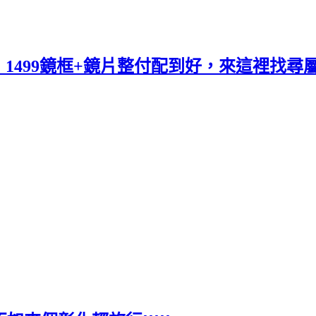
1499鏡框+鏡片整付配到好，來這裡找尋