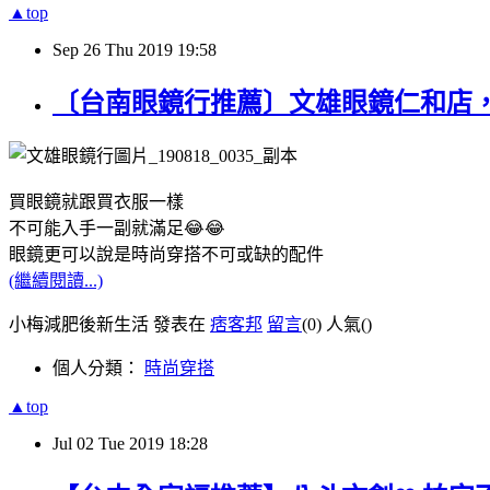
▲top
Sep
26
Thu
2019
19:58
〔台南眼鏡行推薦〕文雄眼鏡仁和店，
買眼鏡就跟買衣服一樣
不可能入手一副就滿足😂😂
眼鏡更可以說是時尚穿搭不可或缺的配件
(繼續閱讀...)
小梅減肥後新生活 發表在
痞客邦
留言
(0)
人氣(
)
個人分類：
時尚穿搭
▲top
Jul
02
Tue
2019
18:28