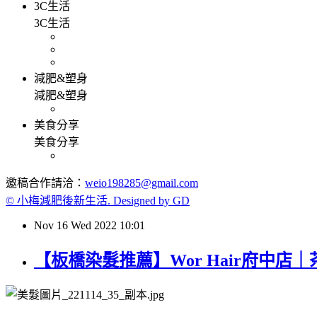
3C生活
3C生活
減肥&塑身
減肥&塑身
美食分享
美食分享
邀稿合作請洽：
weio198285@gmail.com
© 小梅減肥後新生活. Designed by GD
Nov
16
Wed
2022
10:01
【板橋染髮推薦】Wor Hair府中店