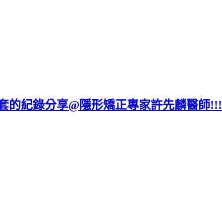
8套的紀錄分享@隱形矯正專家許先麟醫師!!!