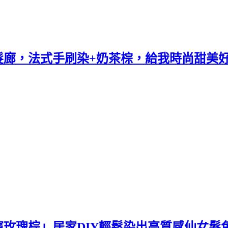
廊，法式手刷染+奶茶棕，給我時尚甜美好髮色
玫瑰棕」居家DIY輕鬆染出高質感仙女髮色!!