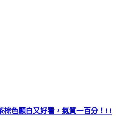
｜茶棕色顯白又好看，氣質一百分！! !