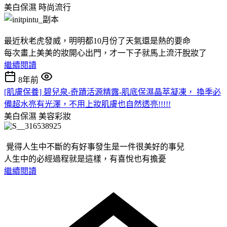
美白保濕
時尚流行
最近秋老虎發威，明明都10月份了天氣還是熱的要命
每次畫上美美的妝開心出門，才一下子就馬上流汗脫妝了
繼續閱讀
8年前
[肌膚保養] 碧兒泉-奇蹟活源精露-肌底保濕晶萃凝凍， 換季必
備超水亮有光澤，不用上妝肌膚也自然透亮!!!!!
美白保濕
美容彩妝
覺得人生中不斷的有好事發生是一件很美好的事兒
人生中的必經過程就是這樣，有喜悅也有擔憂
繼續閱讀