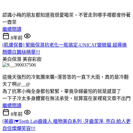
認識小梅的朋友都知道我很愛喝茶，不管走到哪手裡都會拎著
一壺茶
繼續閱讀
8年前
[肌膚保養] 緊緻保濕抗老化一瓶搞定-UNICAT變臉貓 超導煥
顏鑽白蠶絲精華!!!
美白保濕
美容彩妝
這幾天強烈的冷氣團來襲+溼答答的一直下大雨，真的是冷翻
天了啊@__@
為了抗寒小梅全身都包緊緊，畢竟孕婦最怕的就是感冒了
一下子冷太多身體實在無法承受，就算窩在家裡寫文章不出門
繼續閱讀
8年前
[美齒]❤Teeth Lab齒達人 植物美白系列 -牙齒潔淨. 亮白.給人更
自信燦爛笑容!!!