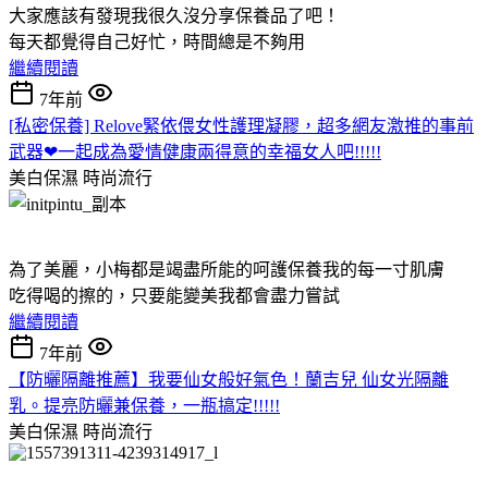
大家應該有發現我很久沒分享保養品了吧！
每天都覺得自己好忙，時間總是不夠用
繼續閱讀
7年前
[私密保養] Relove緊依偎女性護理凝膠，超多網友激推的事前
武器❤一起成為愛情健康兩得意的幸福女人吧!!!!!
美白保濕
時尚流行
為了美麗，小梅都是竭盡所能的呵護保養我的每一寸肌膚
吃得喝的擦的，只要能變美我都會盡力嘗試
繼續閱讀
7年前
【防曬隔離推薦】我要仙女般好氣色！蘭吉兒 仙女光隔離
乳。提亮防曬兼保養，一瓶搞定!!!!!
美白保濕
時尚流行