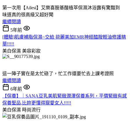
第一次用【Ailesi】艾樂喜胺基酸植萃保濕沐浴露有驚豔到
味道真的很高級又超好聞
繼續閱讀
5年前
[體驗]肌膚補脂保濕~交給 荷麗美加EMR神經醯胺輕油修護精
華!!!!!
美白保濕
美容彩妝
這一陣子實在是太忙碌了，忙工作還要忙去上課考證照
繼續閱讀
6年前
【保養】｜SANA豆乳美肌緊緻潤澤保養系列，平價緊緻有感
保養聖品,比妳更懂得寵愛女人!!!!!
美白保濕
時尚流行