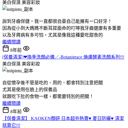
美白保濕
美容彩妝
說到牙齒保健，我一直都很自豪自己能擁有一口好牙！
因為從小到大媽媽不斷耳提面命的叮嚀我牙齒健康有多重要
以及牙周病有多可怕，尤其是像我這種愛吃甜食的
繼續閱讀
8年前
[保養清潔]❤換季洗顏必備／-Botanigrace 煥膚酵素洗顏系列!!!
美白保濕
美容彩妝
自從懷孕後不管是吃的、用的、都會特別注意把關
尤其是使用在臉上的保養品
就跟吃下肚的食物一樣，都需要特別的把關！
繼續閱讀
8年前
【保養清潔】 KAOKEN顏研 日本超夯熱賣♥ 夏日防曬♥ 清潔
就靠它!!!