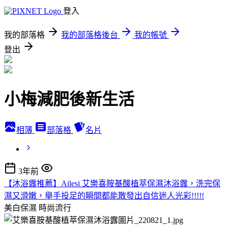
登入
我的部落格
我的部落格後台
我的帳號
登出
小梅減肥後新生活
相簿
部落格
名片
3年前
【沐浴露推薦】Ailesi 艾樂喜胺基酸植萃保濕沐浴露，洗完保
濕又滑嫩，舉手投足的瞬間都能散發出自信迷人光彩!!!!!
美白保濕
時尚流行