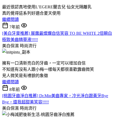
最近很認真地使用L’EGERE蘭吉兒 仙女光隔離乳
真的覺得這系列好適合夏天使用
繼續閱讀
7年前
[美白牙膏推薦] 展露最燦爛自信笑容 TO BE WHITE 2倍瞬白
極致美齒精華液!!!!!
美白保濕
時尚流行
擁有一口清新亮白的牙齒，一定可以增加自信
不知道有沒有人跟小梅一樣每天都很喜歡露齒微笑
見人微笑是有禮貌的象徵
繼續閱讀
8年前
[桃園牙齒淨白推薦] Dr.Min美齒專家，冷光淨白跟黃牙Bye
Bye，還我超甜美笑容!!!!!
美白保濕
時尚流行