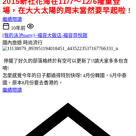
2015新社花海在11/7～12/6隆重登
場，在大大太陽的周末當然要早起啦 !
繼續閱讀
10年前
[我的泳池party]~福容大飯店-福容貝悅館
國內旅遊
時尚流行
停擺了好久的部落格終於有空可以更新了!!請大家多多包含
唷!
怎麼感覺今年的日子都過得特別快呀! 4月份韓國，6月中泰
國，原本8月份要去香港的，
繼續閱讀