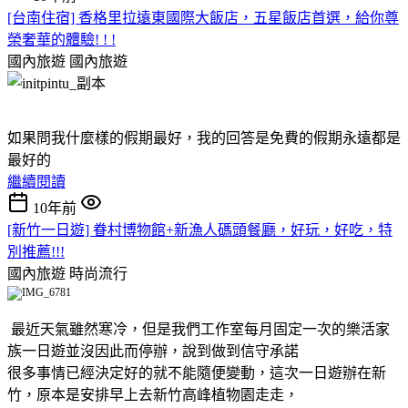
[台南住宿] 香格里拉遠東國際大飯店，五星飯店首選，給你尊
榮奢華的體驗! ! !
國內旅遊
國內旅遊
如果問我什麼樣的假期最好，我的回答是免費的假期永遠都是
最好的
繼續閱讀
10年前
[新竹一日遊] 眷村博物館+新漁人碼頭餐廳，好玩，好吃，特
別推薦!!!
國內旅遊
時尚流行
最近天氣雖然寒冷，但是我們工作室每月固定一次的樂活家
族一日遊並沒因此而停辦，說到做到信守承諾
很多事情已經決定好的就不能隨便變動，這次一日遊辦在新
竹，原本是安排早上去新竹高峰植物園走走，