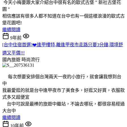
今天小梅要跟大家介紹台中很有名的歐式古堡 " 新社古堡花
園 "
相信應該有很多人都不知道在台中也有一個這樣浪漫的歐式古
堡花園吧!
繼續閱讀
9年前
[台中住宿首選]❤️逢甲樓特,離逢甲夜市走路只要3分鐘,環境舒
適又平價!!!
國內旅遊
時尚流行
每次想要安排個台灣兩天一夜的小旅行，就會讓我想到台
中
我最愛逛的就是台中逢甲夜市了美食多，好逛又好買，衣服款
式多又超便宜
台中可說是最棒的旅遊中繼站，不論去哪玩，都很容易經過
大台中
繼續閱讀
10年前